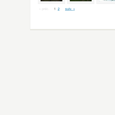
« préc.
1
2
suiv. »