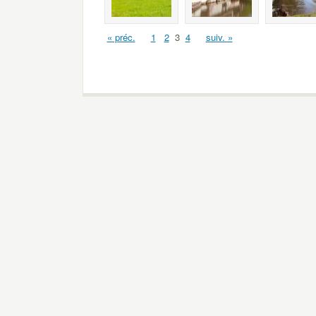
« préc.
1
2
3
4
suiv. »