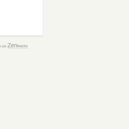
Zen
ée par
PHOTO